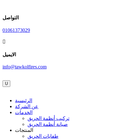
التواصل
01061373029

الايميل
info@tawkolfires.com
U
الرئيسية
عن الشركة
الخدمات
تركيب أنظمة الحريق
صيانة أنظمة الحريق
المنتجات
طفايات الحريق