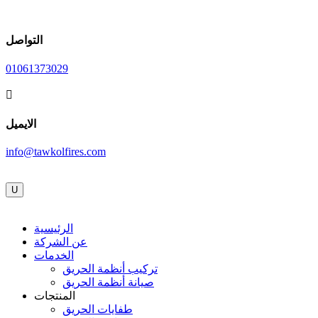
التواصل
01061373029

الايميل
info@tawkolfires.com
U
الرئيسية
عن الشركة
الخدمات
تركيب أنظمة الحريق
صيانة أنظمة الحريق
المنتجات
طفايات الحريق